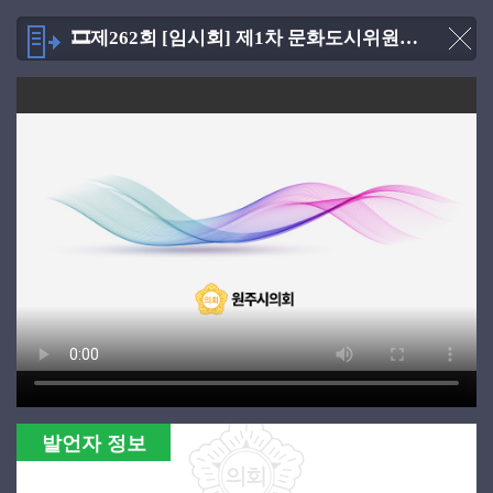
🎞제262회 [임시회] 제1차 문화도시위원회 [2026.01.20]
발언자 정보