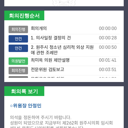
회의진행순서
회의개의
00:00:00
회의진행
1. 의사일정 결정의 건
00:00:28
안건
2. 원주시 청소년 심리적 외상 지원
00:00:50
안건
에 관한 조례안
최미옥 의원 제안설명
00:01:41
의원발언
전문위원 검토보고
00:03:51
회의진행
문화교육국장 의견
00:04:32
공무원
3. 원주시 야간관광 활성화 및 지원
00:05:39
안건
회의록 보기
조례안
황정순 의원 제안설명
00:06:04
의원발언
○위원장 안정민
전문위원 검토보고
00:07:59
회의진행
의석을 정돈하여 주시기 바랍니다.
관광과장 의견
00:08:52
공무원
성원이 되었으므로 지금부터 제262회 원주시의회 임시회