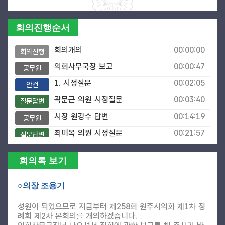
회의진행순서
회의개의
00:00:00
회의진행
의회사무국장 보고
00:00:47
공무원
1. 시정질문
00:02:05
안건
곽문근 의원 시정질문
00:03:40
질문답변
시장 원강수 답변
00:14:19
공무원
최미옥 의원 시정질문
00:21:57
질문답변
시장 원강수 답변
00:33:32
공무원
회의록 보기
곽문근 의원 보충질문
00:45:48
질문답변
시장 원강수 답변
00:46:46
공무원
○의장 조용기
최미옥 의원 보충질문
01:27:32
질문답변
성원이 되었으므로 지금부터 제258회 원주시의회 제1차 정
시장 원강수 답변
01:28:04
례회 제2차 본회의를 개의하겠습니다.
공무원